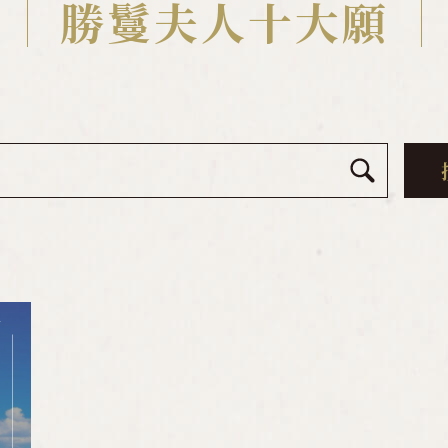
勝鬘夫人十大願