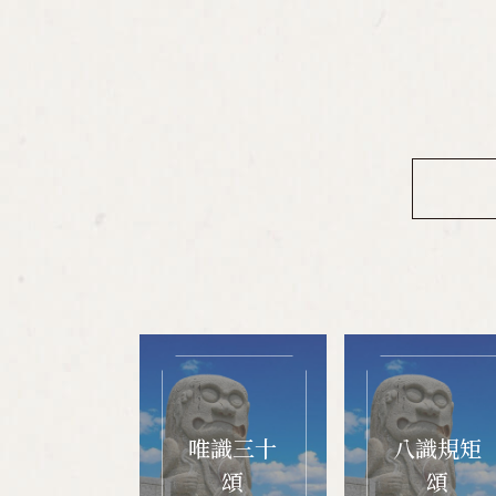
唯識三十
八識規矩
頌
頌