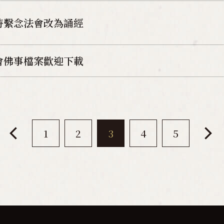
時繫念法會改為誦經
會佛事檔案歡迎下載
1
2
3
4
5