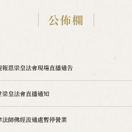
公佈欄
親報恩梁皇法會現場直播通告
堂梁皇法會直播通知
律法師佛經流通處暫停營業