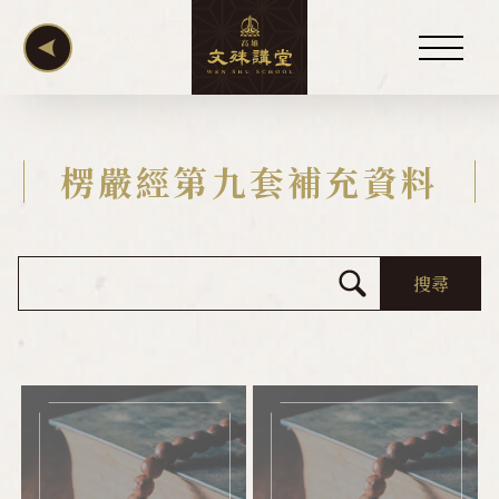
關於講堂
楞嚴經第九套補充資料
慧律法師
講堂訊息
佛學教室
資料下載
講經相關課本