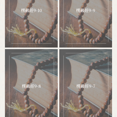
隨堂講義
楞嚴經9-10
楞嚴經9-9
慧律法師文集
各項表單下載
影音專區
發心護持
聯絡我們
楞嚴經9-8
楞嚴經9-7