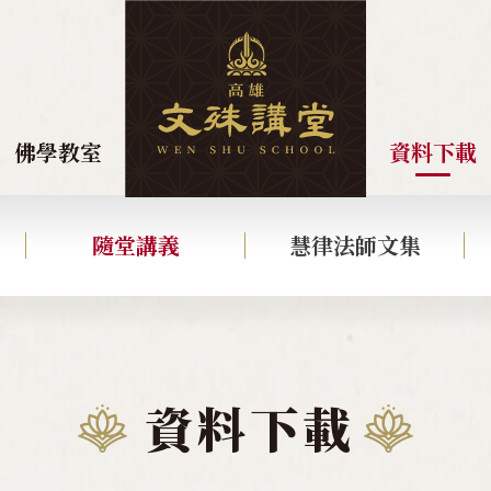
佛學教室
資料下載
隨堂講義
慧律法師文集
資料下載